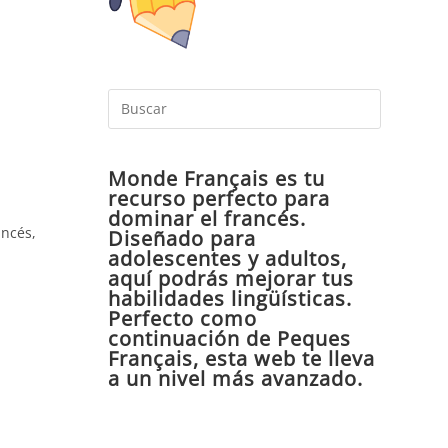
Pulsa
Escape
para
Monde Français es tu
cerrar
recurso perfecto para
el
dominar el francés.
panel
ancés,
Diseñado para
de
adolescentes y adultos,
aquí podrás mejorar tus
búsqueda
habilidades lingüísticas.
Perfecto como
continuación de Peques
Français, esta web te lleva
a un nivel más avanzado.