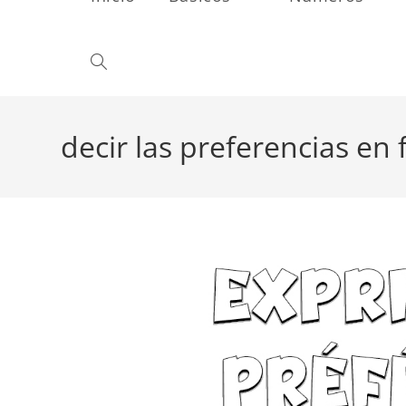
Alternar
búsqueda
decir las preferencias en 
de
la
web