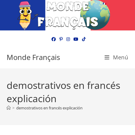
Ir
al
contenido
Monde Français
Menú
demostrativos en francés
explicación
>
demostrativos en francés explicación