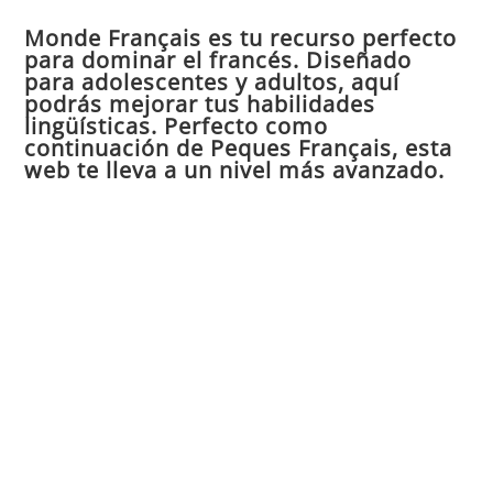
par
Monde Français es tu recurso perfecto
cer
para dominar el francés. Diseñado
el
para adolescentes y adultos, aquí
pan
podrás mejorar tus habilidades
de
lingüísticas. Perfecto como
continuación de Peques Français, esta
bú
web te lleva a un nivel más avanzado.