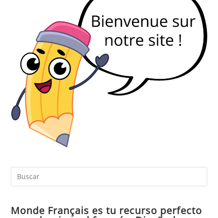
Pul
Es
par
Monde Français es tu recurso perfecto
cer