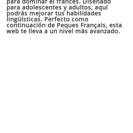
para dominar el francés. Diseñado
el
para adolescentes y adultos, aquí
pan
podrás mejorar tus habilidades
de
lingüísticas. Perfecto como
continuación de Peques Français, esta
bú
web te lleva a un nivel más avanzado.