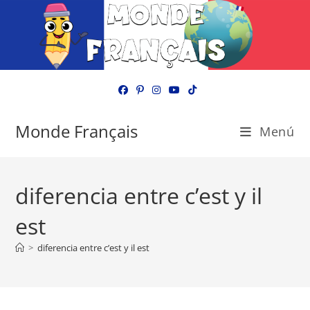
Ir
al
contenido
Monde Français
Menú
diferencia entre c’est y il
est
>
diferencia entre c’est y il est