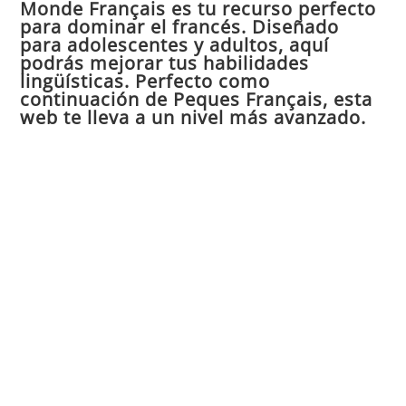
Monde Français es tu recurso perfecto
cer
para dominar el francés. Diseñado
el
para adolescentes y adultos, aquí
pan
podrás mejorar tus habilidades
de
lingüísticas. Perfecto como
continuación de Peques Français, esta
bú
web te lleva a un nivel más avanzado.