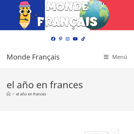
Ir
al
contenido
Monde Français
Menú
el año en frances
>
el año en frances