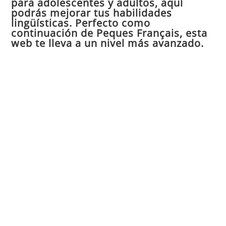
para adolescentes y adultos, aquí
pan
podrás mejorar tus habilidades
de
lingüísticas. Perfecto como
continuación de Peques Français, esta
bú
web te lleva a un nivel más avanzado.