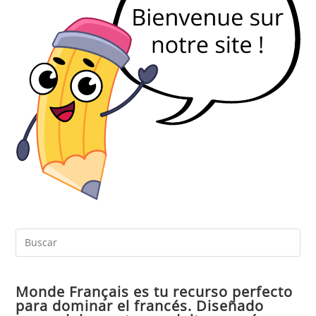
Pul
Es
par
Monde Français es tu recurso perfecto
cer
para dominar el francés. Diseñado
el