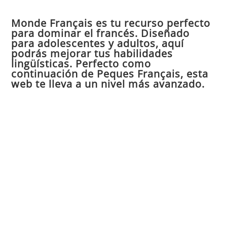
par
Monde Français es tu recurso perfecto
cer
para dominar el francés. Diseñado
el
para adolescentes y adultos, aquí
pan
podrás mejorar tus habilidades
de
lingüísticas. Perfecto como
continuación de Peques Français, esta
bú
web te lleva a un nivel más avanzado.