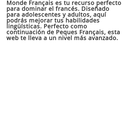
Monde Français es tu recurso perfecto
cer
para dominar el francés. Diseñado
el
para adolescentes y adultos, aquí
pan
podrás mejorar tus habilidades
de
lingüísticas. Perfecto como
continuación de Peques Français, esta
bú
web te lleva a un nivel más avanzado.