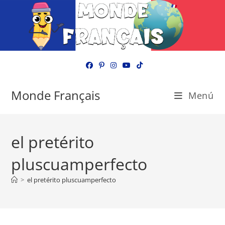
Ir
al
contenido
Monde Français
Menú
el pretérito
pluscuamperfecto
>
el pretérito pluscuamperfecto