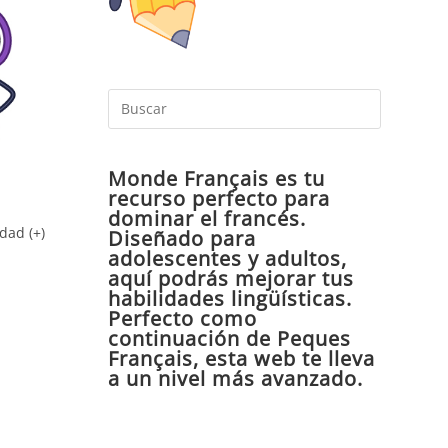
Pulsa
Escape
para
Monde Français es tu
cerrar
recurso perfecto para
el
dominar el francés.
panel
dad (+)
Diseñado para
de
adolescentes y adultos,
aquí podrás mejorar tus
búsqueda
habilidades lingüísticas.
Perfecto como
continuación de Peques
Français, esta web te lleva
a un nivel más avanzado.