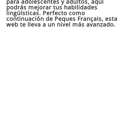
para adolescentes y adultos, aquí
pan
podrás mejorar tus habilidades
de
lingüísticas. Perfecto como
continuación de Peques Français, esta
bú
web te lleva a un nivel más avanzado.