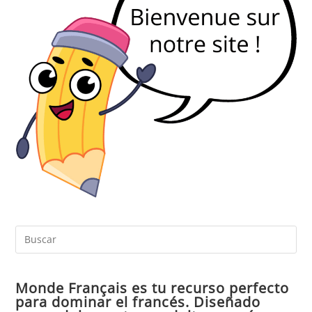
Pul
Es
par
Monde Français es tu recurso perfecto
cer
para dominar el francés. Diseñado
el