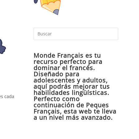
Pulsa
Escape
para
Monde Français es tu
cerrar
recurso perfecto para
el
dominar el francés.
panel
Diseñado para
de
adolescentes y adultos,
aquí podrás mejorar tus
búsqueda
habilidades lingüísticas.
es cada
Perfecto como
continuación de Peques
Français, esta web te lleva
a un nivel más avanzado.