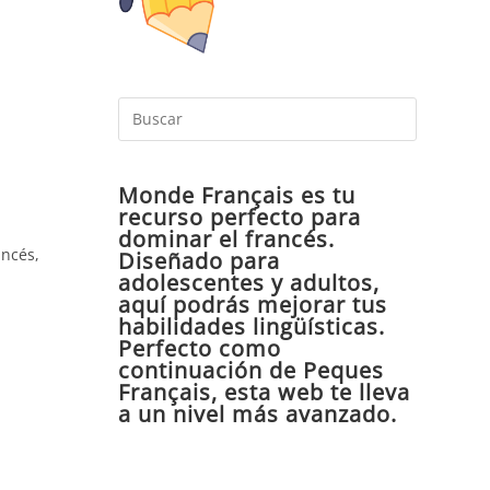
Pulsa
Escape
para
Monde Français es tu
cerrar
recurso perfecto para
el
dominar el francés.
panel
ancés,
Diseñado para
de
adolescentes y adultos,
aquí podrás mejorar tus
búsqueda
habilidades lingüísticas.
Perfecto como
continuación de Peques
Français, esta web te lleva
a un nivel más avanzado.