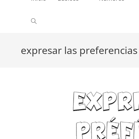
Alternar
búsqueda
expresar las preferencias
de
la
web