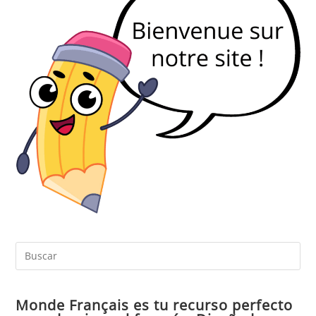
Pul
Es
par
Monde Français es tu recurso perfecto
cer