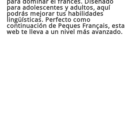
para dominar el francés. Diseñado
el
para adolescentes y adultos, aquí
pan
podrás mejorar tus habilidades
de
lingüísticas. Perfecto como
continuación de Peques Français, esta
bú
web te lleva a un nivel más avanzado.