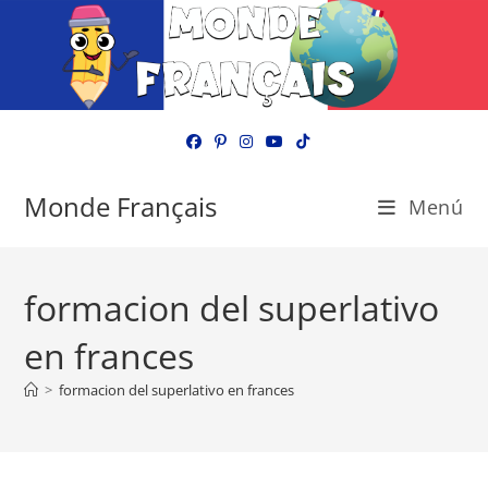
Ir
al
contenido
Monde Français
Menú
formacion del superlativo
en frances
>
formacion del superlativo en frances