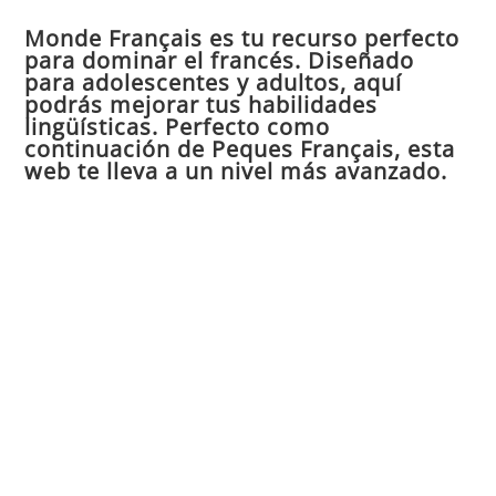
par
Monde Français es tu recurso perfecto
cer
para dominar el francés. Diseñado
el
para adolescentes y adultos, aquí
pan
podrás mejorar tus habilidades
de
lingüísticas. Perfecto como
continuación de Peques Français, esta
bú
web te lleva a un nivel más avanzado.