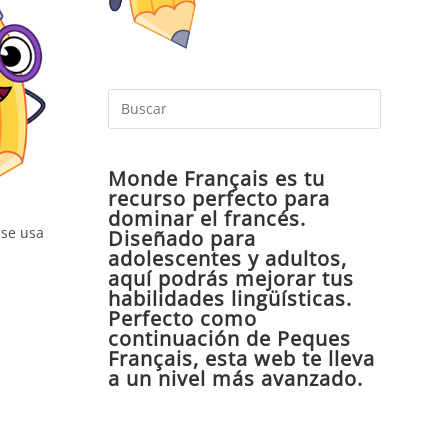
Pulsa
Escape
para
Monde Français es tu
cerrar
recurso perfecto para
el
dominar el francés.
panel
 se usa
Diseñado para
de
adolescentes y adultos,
aquí podrás mejorar tus
búsqueda
habilidades lingüísticas.
Perfecto como
continuación de Peques
Français, esta web te lleva
a un nivel más avanzado.