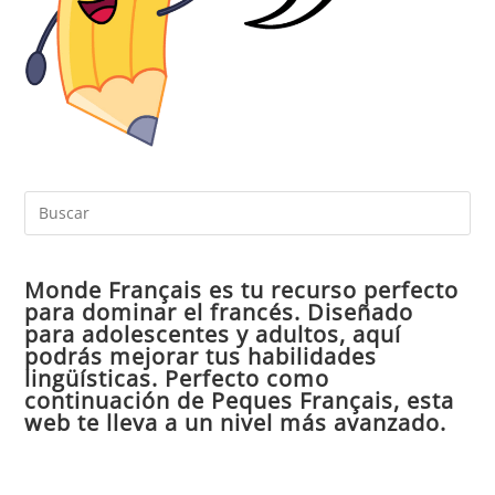
Pul
Es
par
Monde Français es tu recurso perfecto
cer
para dominar el francés. Diseñado
el
para adolescentes y adultos, aquí
pan
podrás mejorar tus habilidades
de
lingüísticas. Perfecto como
continuación de Peques Français, esta
bú
web te lleva a un nivel más avanzado.