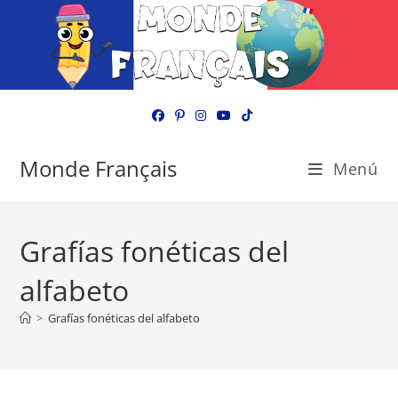
Ir
al
contenido
Monde Français
Menú
Grafías fonéticas del
alfabeto
>
Grafías fonéticas del alfabeto