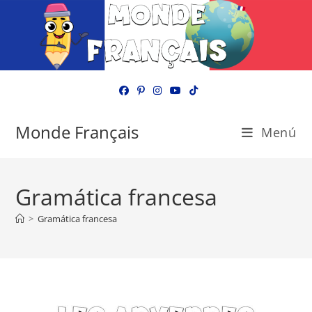
Ir
al
contenido
Monde Français
Menú
Gramática francesa
>
Gramática francesa