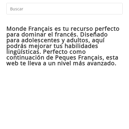
Pul
Es
par
Monde Français es tu recurso perfecto
cer
para dominar el francés. Diseñado
el
para adolescentes y adultos, aquí
pan
podrás mejorar tus habilidades
de
lingüísticas. Perfecto como
continuación de Peques Français, esta
bú
web te lleva a un nivel más avanzado.