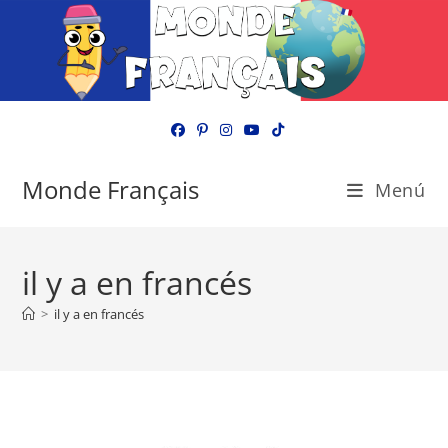
Ir
al
contenido
Monde Français
Menú
il y a en francés
>
il y a en francés