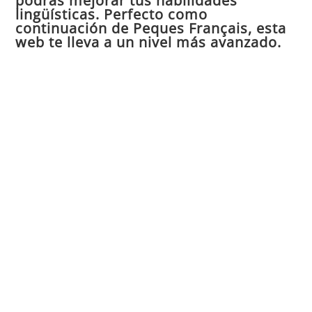
podrás mejorar tus habilidades
de
lingüísticas. Perfecto como
continuación de Peques Français, esta
bú
web te lleva a un nivel más avanzado.