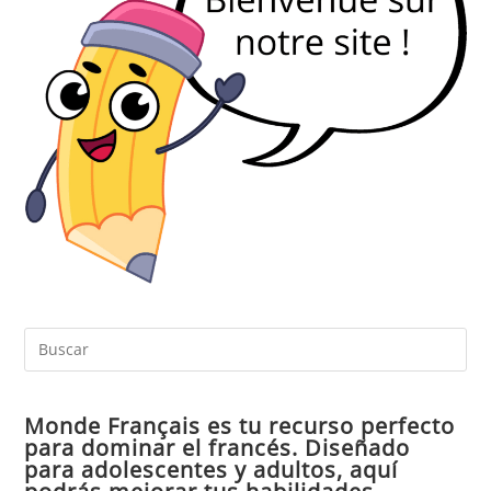
Pul
Es
par
Monde Français es tu recurso perfecto
cer
para dominar el francés. Diseñado
el
para adolescentes y adultos, aquí
pan