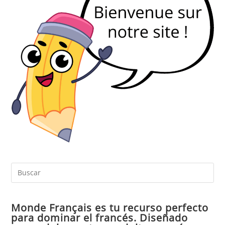
Pul
Es
par
Monde Français es tu recurso perfecto
cer
para dominar el francés. Diseñado
el