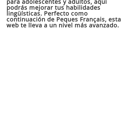
para adolescentes y adultos, aquí
pan
podrás mejorar tus habilidades
de
lingüísticas. Perfecto como
continuación de Peques Français, esta
bú
web te lleva a un nivel más avanzado.