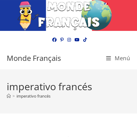
Ir
al
contenido
Monde Français
Menú
imperativo francés
>
imperativo francés