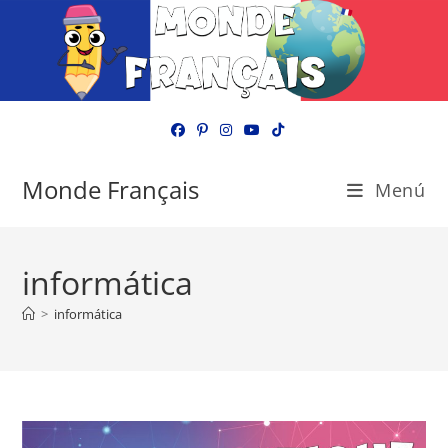
Ir
al
contenido
Monde Français
Menú
informática
>
informática