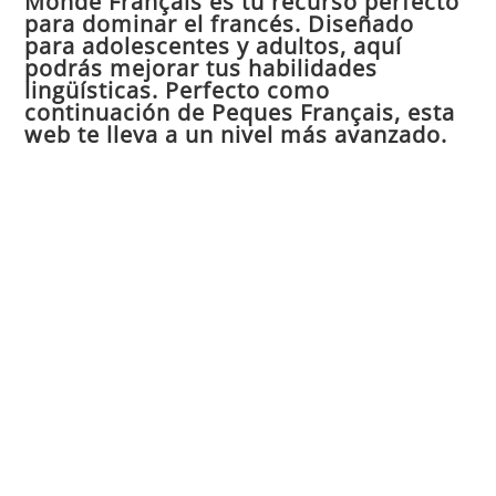
Monde Français es tu recurso perfecto
para dominar el francés. Diseñado
el
para adolescentes y adultos, aquí
pan
podrás mejorar tus habilidades
de
lingüísticas. Perfecto como
continuación de Peques Français, esta
bú
web te lleva a un nivel más avanzado.