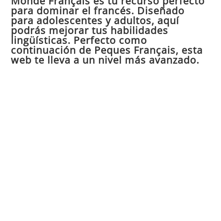
Monde Français es tu recurso perfecto
para dominar el francés. Diseñado
el
para adolescentes y adultos, aquí
pan
podrás mejorar tus habilidades
de
lingüísticas. Perfecto como
continuación de Peques Français, esta
bú
web te lleva a un nivel más avanzado.