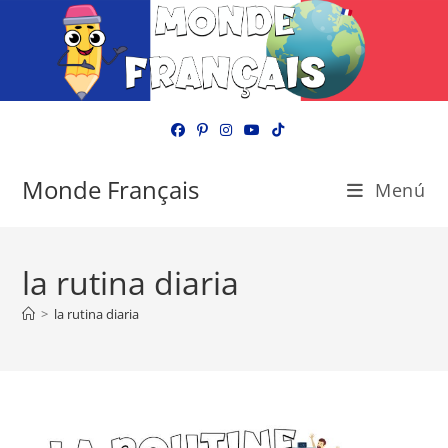
Ir
al
contenido
Monde Français
Menú
la rutina diaria
>
la rutina diaria