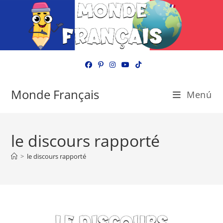
Ir
al
contenido
Monde Français
Menú
le discours rapporté
>
le discours rapporté