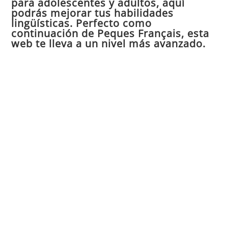
para adolescentes y adultos, aquí
pan
podrás mejorar tus habilidades
de
lingüísticas. Perfecto como
continuación de Peques Français, esta
bú
web te lleva a un nivel más avanzado.