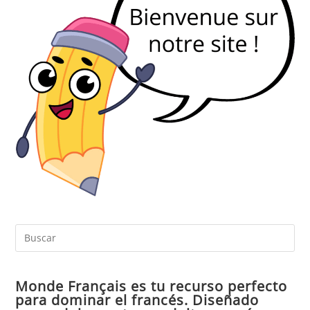
Pul
Es
par
Monde Français es tu recurso perfecto
cer
para dominar el francés. Diseñado
el