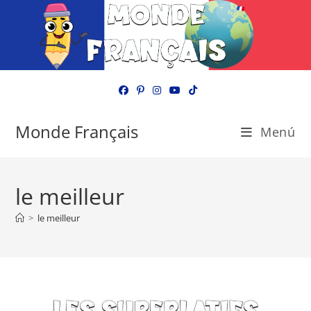
Ir
al
contenido
Monde Français
Menú
le meilleur
>
le meilleur