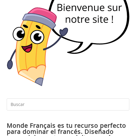
Pul
Es
par
Monde Français es tu recurso perfecto
cer
para dominar el francés. Diseñado
el