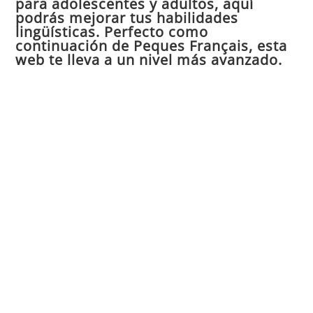
para adolescentes y adultos, aquí
pan
podrás mejorar tus habilidades
de
lingüísticas. Perfecto como
continuación de Peques Français, esta
bú
web te lleva a un nivel más avanzado.