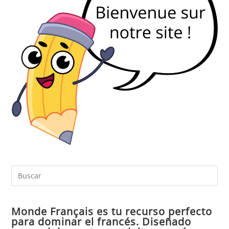
Pul
Es
par
Monde Français es tu recurso perfecto
cer
para dominar el francés. Diseñado
el