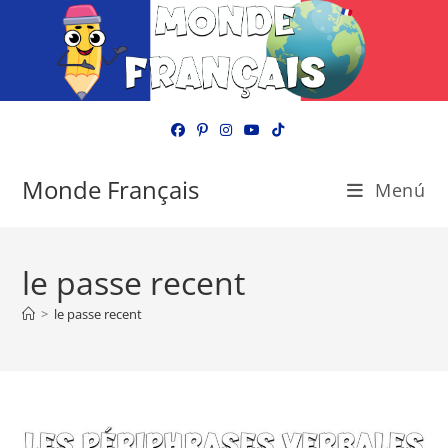
Ir
al
contenido
Monde Français
Menú
le passe recent
>
le passe recent