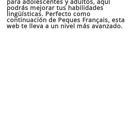
para adolescentes y adultos, aquí
pan
podrás mejorar tus habilidades
de
lingüísticas. Perfecto como
continuación de Peques Français, esta
bú
web te lleva a un nivel más avanzado.