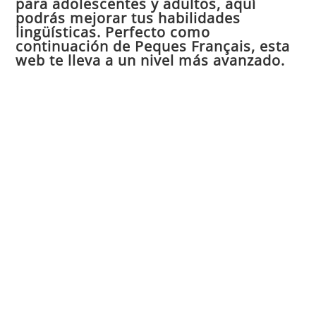
para adolescentes y adultos, aquí
pan
podrás mejorar tus habilidades
de
lingüísticas. Perfecto como
continuación de Peques Français, esta
bú
web te lleva a un nivel más avanzado.