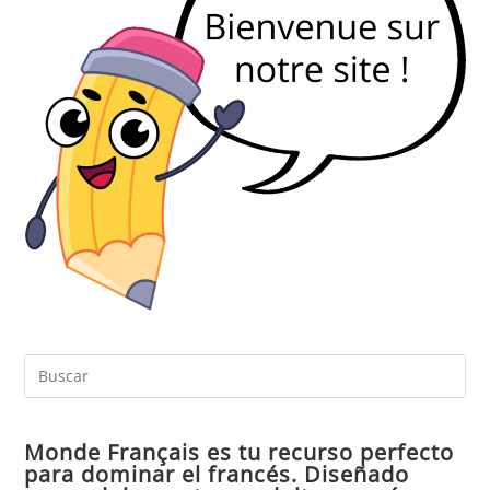
Pul
Es
par
Monde Français es tu recurso perfecto
cer
para dominar el francés. Diseñado
el