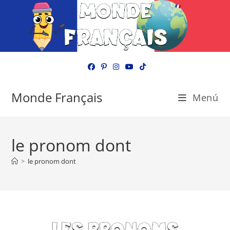
Ir
al
contenido
Monde Français
Menú
le pronom dont
>
le pronom dont