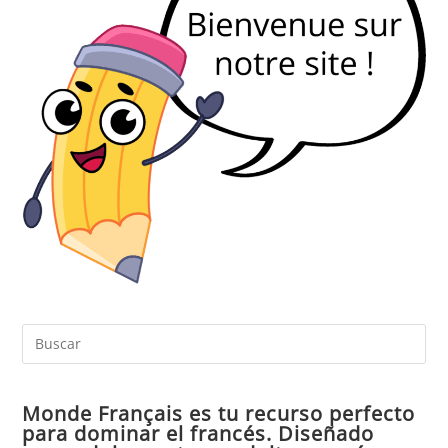
Pul
Es
par
Monde Français es tu recurso perfecto
cer
para dominar el francés. Diseñado
el