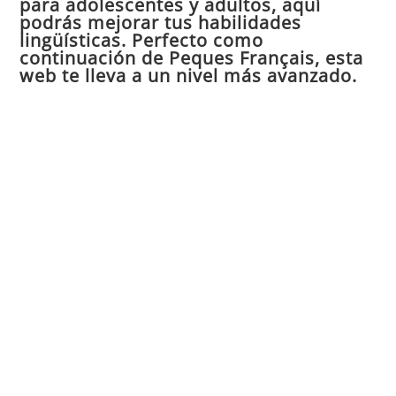
para adolescentes y adultos, aquí
pan
podrás mejorar tus habilidades
de
lingüísticas. Perfecto como
continuación de Peques Français, esta
bú
web te lleva a un nivel más avanzado.