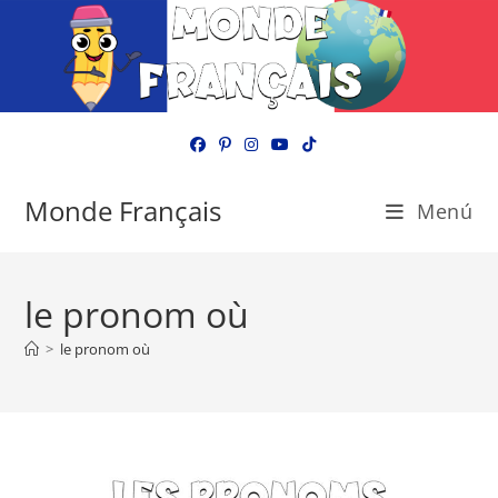
Ir
al
contenido
Monde Français
Menú
le pronom où
>
le pronom où