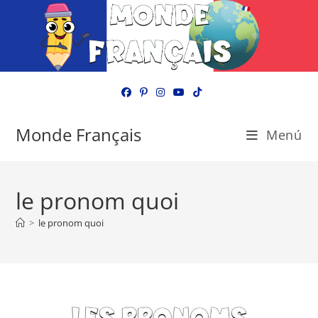
Ir
al
contenido
Monde Français
Menú
le pronom quoi
>
le pronom quoi