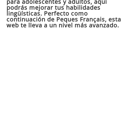
para adolescentes y adultos, aquí
pan
podrás mejorar tus habilidades
de
lingüísticas. Perfecto como
continuación de Peques Français, esta
bú
web te lleva a un nivel más avanzado.