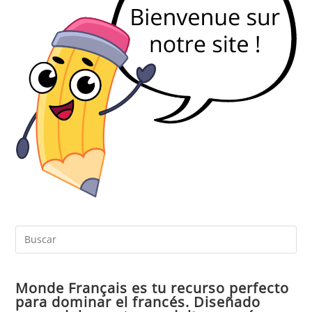
Pul
Es
par
Monde Français es tu recurso perfecto
cer
para dominar el francés. Diseñado
el