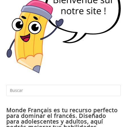
Pul
Es
par
Monde Français es tu recurso perfecto
cer
para dominar el francés. Diseñado
el
para adolescentes y adultos, aquí
pan