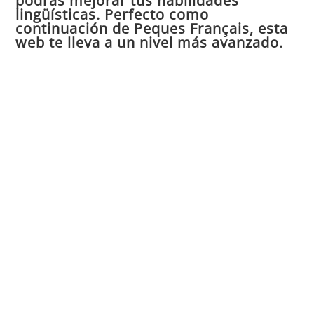
podrás mejorar tus habilidades
de
lingüísticas. Perfecto como
continuación de Peques Français, esta
bú
web te lleva a un nivel más avanzado.