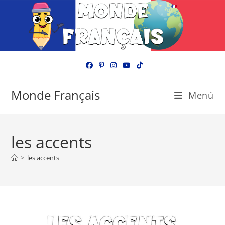
Ir
al
contenido
Monde Français
Menú
les accents
>
les accents