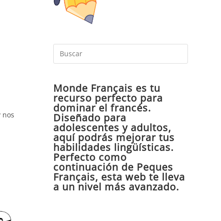
Pulsa
Escape
para
Monde Français es tu
cerrar
recurso perfecto para
el
dominar el francés.
panel
y nos
Diseñado para
de
adolescentes y adultos,
aquí podrás mejorar tus
búsqueda
habilidades lingüísticas.
Perfecto como
continuación de Peques
Français, esta web te lleva
a un nivel más avanzado.