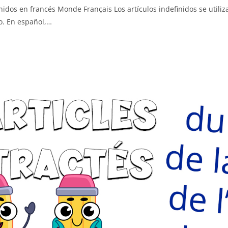
inidos en francés Monde Français Los artículos indefinidos se utili
o. En español,…