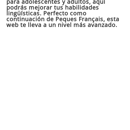
para adolescentes y adultos, aquí
pan
podrás mejorar tus habilidades
de
lingüísticas. Perfecto como
continuación de Peques Français, esta
bú
web te lleva a un nivel más avanzado.