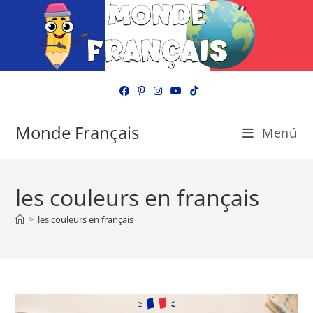
Ir
al
contenido
Monde Français
Menú
les couleurs en français
>
les couleurs en français