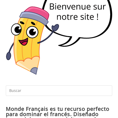
Pul
Es
par
Monde Français es tu recurso perfecto
cer
para dominar el francés. Diseñado
el