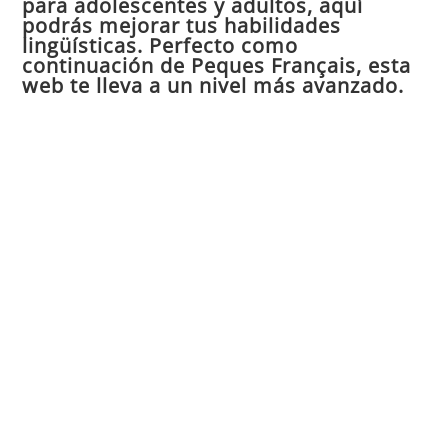
para adolescentes y adultos, aquí
pan
podrás mejorar tus habilidades
de
lingüísticas. Perfecto como
continuación de Peques Français, esta
bú
web te lleva a un nivel más avanzado.