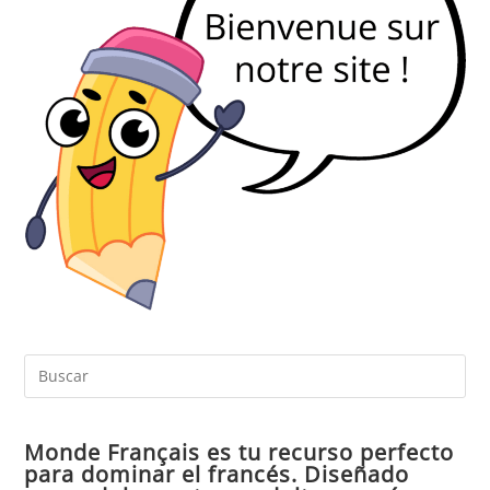
Pul
Es
par
Monde Français es tu recurso perfecto
cer
para dominar el francés. Diseñado
el