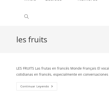
Alternar
búsqueda
les fruits
de
LES FRUITS Las frutas en francés Monde Français El voca
la
cotidianas en francés, especialmente en conversaciones
Las
Continuar Leyendo
web
Frutas