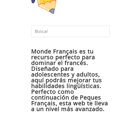
Pulsa
Escape
para
Monde Français es tu
cerrar
recurso perfecto para
el
dominar el francés.
panel
Diseñado para
de
adolescentes y adultos,
aquí podrás mejorar tus
búsqueda
habilidades lingüísticas.
Perfecto como
continuación de Peques
Français, esta web te lleva
a un nivel más avanzado.