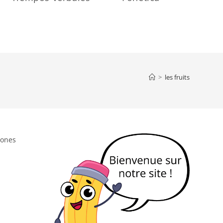
>
les fruits
iones