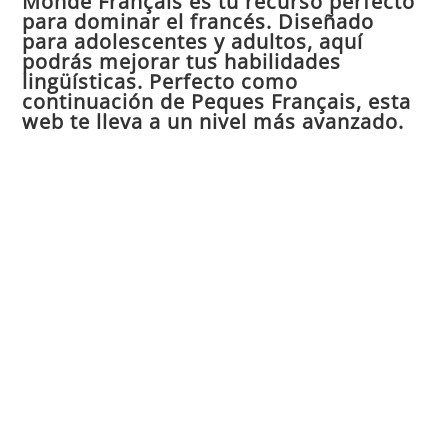
Monde Français es tu recurso perfecto
para dominar el francés. Diseñado
el
para adolescentes y adultos, aquí
pan
podrás mejorar tus habilidades
de
lingüísticas. Perfecto como
continuación de Peques Français, esta
bú
web te lleva a un nivel más avanzado.