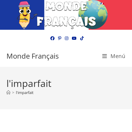
Ir
al
contenido
Monde Français
Menú
l'imparfait
>
l'imparfait