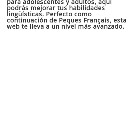
para adolescentes y adultos, aquí
pan
podrás mejorar tus habilidades
de
lingüísticas. Perfecto como
continuación de Peques Français, esta
bú
web te lleva a un nivel más avanzado.