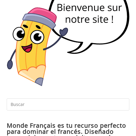
Pul
Es
par
Monde Français es tu recurso perfecto
cer
para dominar el francés. Diseñado
el