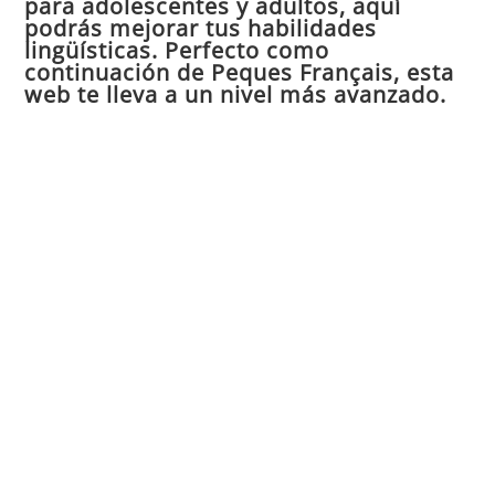
para adolescentes y adultos, aquí
pan
podrás mejorar tus habilidades
de
lingüísticas. Perfecto como
continuación de Peques Français, esta
bú
web te lleva a un nivel más avanzado.