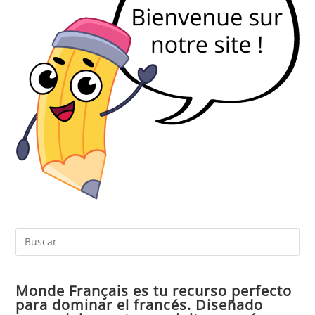
Pul
Es
par
Monde Français es tu recurso perfecto
cer
para dominar el francés. Diseñado
el