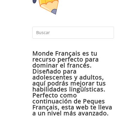
Pulsa
Escape
para
Monde Français es tu
cerrar
recurso perfecto para
el
dominar el francés.
panel
Diseñado para
de
adolescentes y adultos,
aquí podrás mejorar tus
búsqueda
habilidades lingüísticas.
Perfecto como
continuación de Peques
Français, esta web te lleva
a un nivel más avanzado.