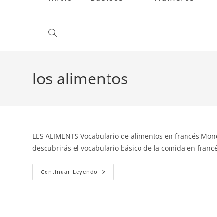
Alternar
búsqueda
los alimentos
de
LES ALIMENTS Vocabulario de alimentos en francés Monde
la
descubrirás el vocabulario básico de la comida en franc
Los
Continuar Leyendo
web
Alimentos