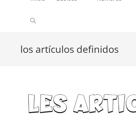
Alternar
búsqueda
los artículos definidos
de
la
web