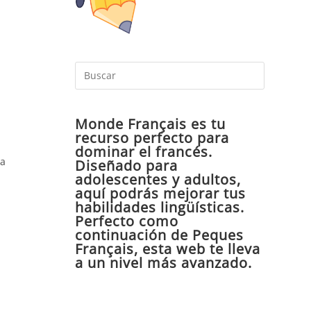
Pulsa
Escape
para
Monde Français es tu
cerrar
recurso perfecto para
el
dominar el francés.
panel
ra
Diseñado para
de
adolescentes y adultos,
aquí podrás mejorar tus
búsqueda
habilidades lingüísticas.
Perfecto como
continuación de Peques
Français, esta web te lleva
a un nivel más avanzado.