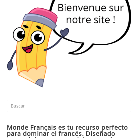
Pul
Es
par
Monde Français es tu recurso perfecto
cer
para dominar el francés. Diseñado
el