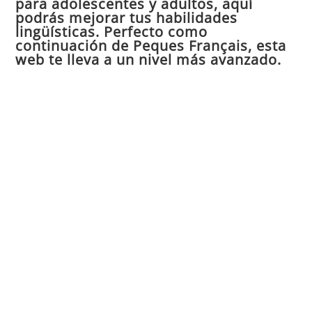
para adolescentes y adultos, aquí
pan
podrás mejorar tus habilidades
de
lingüísticas. Perfecto como
continuación de Peques Français, esta
bú
web te lleva a un nivel más avanzado.