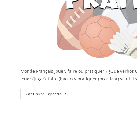
Monde Français Jouer, faire ou pratiquer ? ¿Qué verbos 
jouer (jugar), faire (hacer) y pratiquer (practicar) se util
Los
Continuar Leyendo
Verbos
Jouer,
Faire
Y
Pratiquer