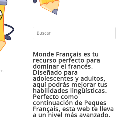
Pulsa
Escape
para
Monde Français es tu
cerrar
recurso perfecto para
el
dominar el francés.
panel
os
Diseñado para
de
adolescentes y adultos,
aquí podrás mejorar tus
búsqueda
habilidades lingüísticas.
Perfecto como
continuación de Peques
Français, esta web te lleva
a un nivel más avanzado.