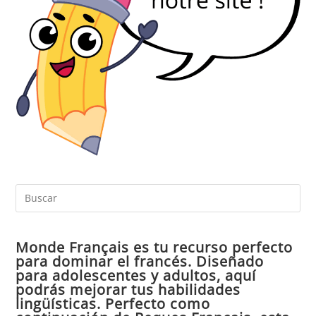
Pul
Es
par
Monde Français es tu recurso perfecto
cer
para dominar el francés. Diseñado
el
para adolescentes y adultos, aquí
pan
podrás mejorar tus habilidades
de
lingüísticas. Perfecto como
bú