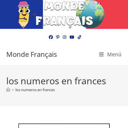
Ir
al
contenido
Monde Français
Menú
los numeros en frances
>
los numeros en frances