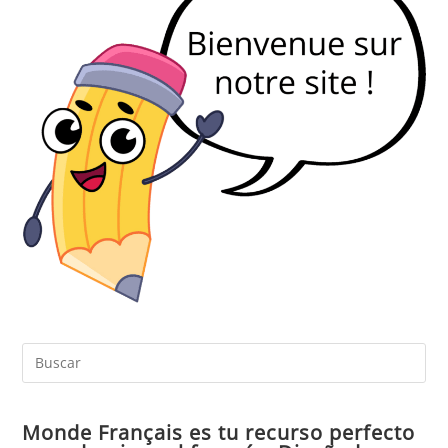
Pul
Es
par
Monde Français es tu recurso perfecto
cer