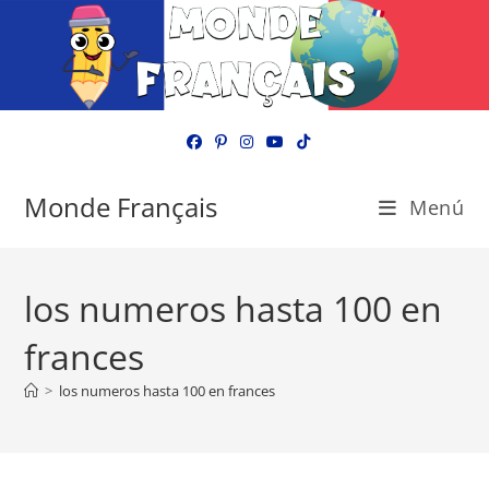
Ir
al
contenido
Monde Français
Menú
los numeros hasta 100 en
frances
>
los numeros hasta 100 en frances