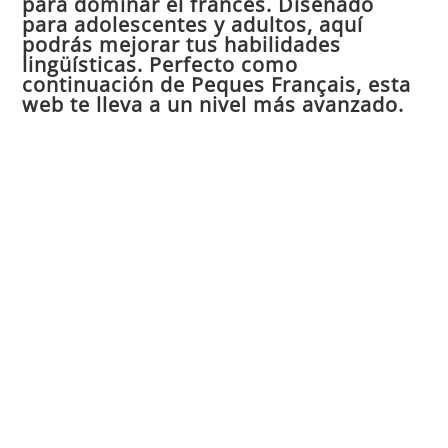
para dominar el francés. Diseñado
el
para adolescentes y adultos, aquí
pan
podrás mejorar tus habilidades
de
lingüísticas. Perfecto como
continuación de Peques Français, esta
bú
web te lleva a un nivel más avanzado.