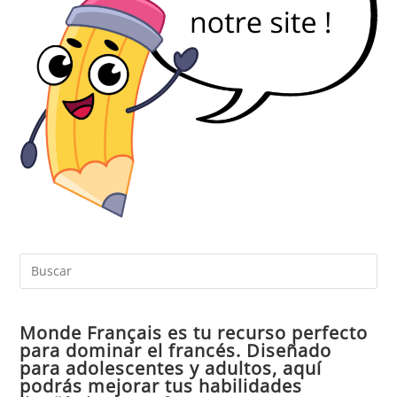
Pul
Es
par
Monde Français es tu recurso perfecto
cer
para dominar el francés. Diseñado
el
para adolescentes y adultos, aquí
pan
podrás mejorar tus habilidades
de