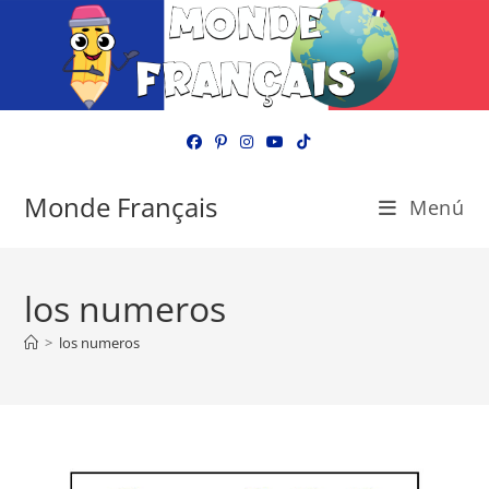
Ir
al
contenido
Monde Français
Menú
los numeros
>
los numeros