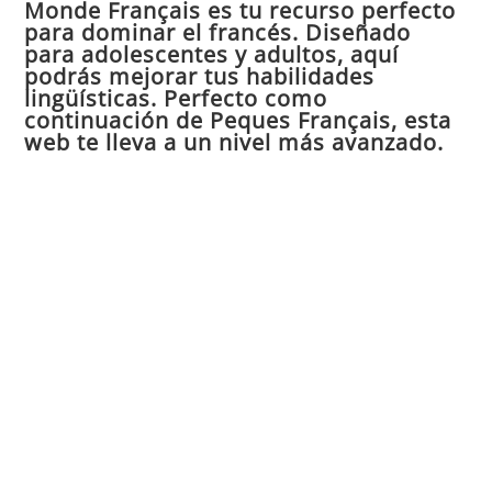
Monde Français es tu recurso perfecto
cer
para dominar el francés. Diseñado
el
para adolescentes y adultos, aquí
pan
podrás mejorar tus habilidades
de
lingüísticas. Perfecto como
continuación de Peques Français, esta
bú
web te lleva a un nivel más avanzado.