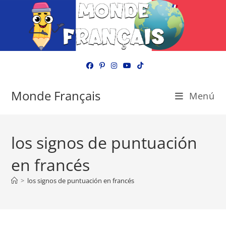
Ir
al
contenido
Monde Français
Menú
los signos de puntuación
en francés
>
los signos de puntuación en francés