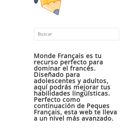
Pulsa
Escape
para
Monde Français es tu
cerrar
recurso perfecto para
el
dominar el francés.
panel
Diseñado para
de
adolescentes y adultos,
aquí podrás mejorar tus
búsqueda
habilidades lingüísticas.
Perfecto como
continuación de Peques
Français, esta web te lleva
a un nivel más avanzado.