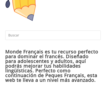
Pul
Es
par
Monde Français es tu recurso perfecto
cer
para dominar el francés. Diseñado
el
para adolescentes y adultos, aquí
pan
podrás mejorar tus habilidades
de
lingüísticas. Perfecto como
continuación de Peques Français, esta
bú
web te lleva a un nivel más avanzado.