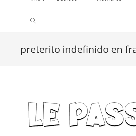
Alternar
búsqueda
preterito indefinido en f
de
la
web