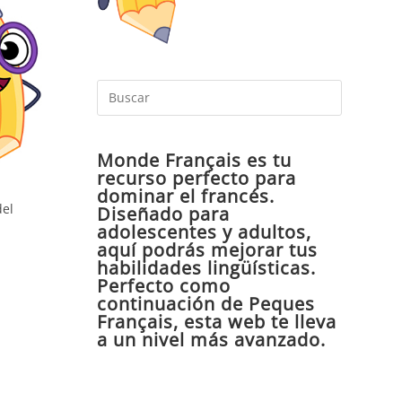
Pulsa
Escape
para
Monde Français es tu
cerrar
recurso perfecto para
el
dominar el francés.
panel
del
Diseñado para
de
adolescentes y adultos,
aquí podrás mejorar tus
búsqueda
habilidades lingüísticas.
Perfecto como
continuación de Peques
Français, esta web te lleva
a un nivel más avanzado.