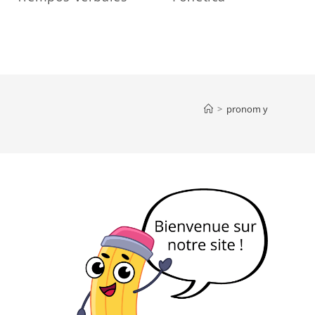
>
pronom y