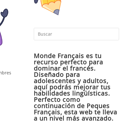
Pulsa
Escape
para
Monde Français es tu
cerrar
recurso perfecto para
el
dominar el francés.
panel
ombres
Diseñado para
de
adolescentes y adultos,
aquí podrás mejorar tus
búsqueda
habilidades lingüísticas.
Perfecto como
continuación de Peques
Français, esta web te lleva
a un nivel más avanzado.