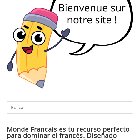
Pul
Es
par
Monde Français es tu recurso perfecto
cer
para dominar el francés. Diseñado
el