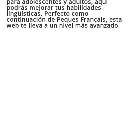
para adolescentes y adultos, aquí
pan
podrás mejorar tus habilidades
de
lingüísticas. Perfecto como
continuación de Peques Français, esta
bú
web te lleva a un nivel más avanzado.