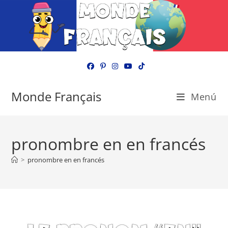
Ir
al
contenido
Monde Français
Menú
pronombre en en francés
>
pronombre en en francés