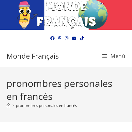
Ir
al
contenido
Monde Français
Menú
pronombres personales
en francés
>
pronombres personales en francés