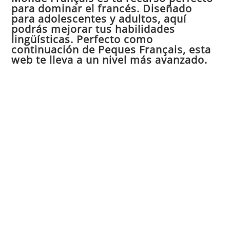
para dominar el francés. Diseñado
el
para adolescentes y adultos, aquí
pan
podrás mejorar tus habilidades
de
lingüísticas. Perfecto como
continuación de Peques Français, esta
bú
web te lleva a un nivel más avanzado.