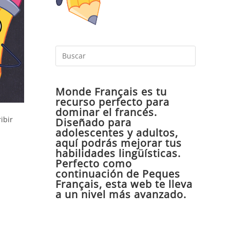
Pulsa
Escape
para
Monde Français es tu
cerrar
recurso perfecto para
el
dominar el francés.
panel
ibir
Diseñado para
de
adolescentes y adultos,
aquí podrás mejorar tus
búsqueda
habilidades lingüísticas.
Perfecto como
continuación de Peques
Français, esta web te lleva
a un nivel más avanzado.