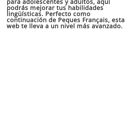
para adolescentes y adultos, aquí
pan
podrás mejorar tus habilidades
de
lingüísticas. Perfecto como
continuación de Peques Français, esta
bú
web te lleva a un nivel más avanzado.