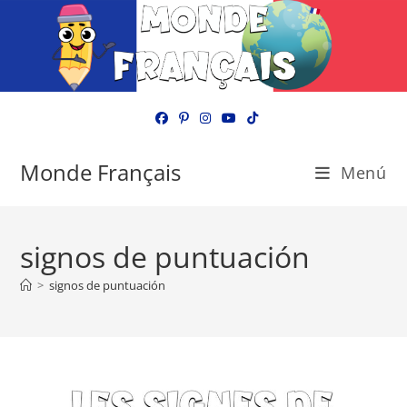
Ir
al
contenido
Monde Français
Menú
signos de puntuación
>
signos de puntuación