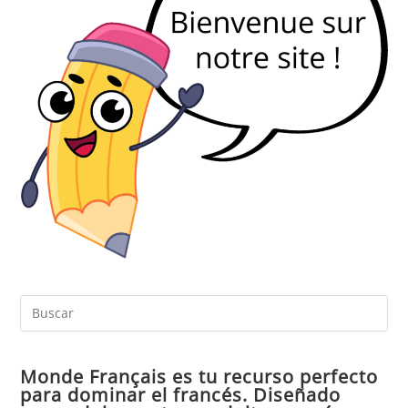
Pul
Es
par
Monde Français es tu recurso perfecto
cer
para dominar el francés. Diseñado
el